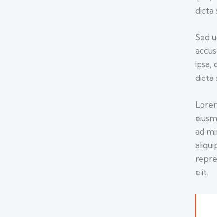
dicta 
Sed u
accus
ipsa, 
dicta 
Lorem
eiusm
ad mi
aliqu
repre
elit.