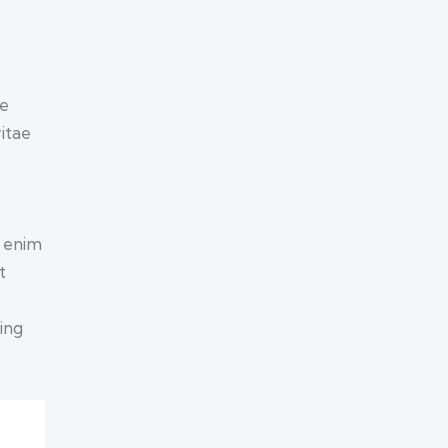
ue
vitae
t enim
t
ing