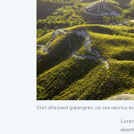
Stet clita kasd gubergren, no sea sanctus es
Lorem
eiusm