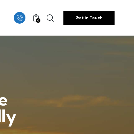
Get in Touch
0
e
ly