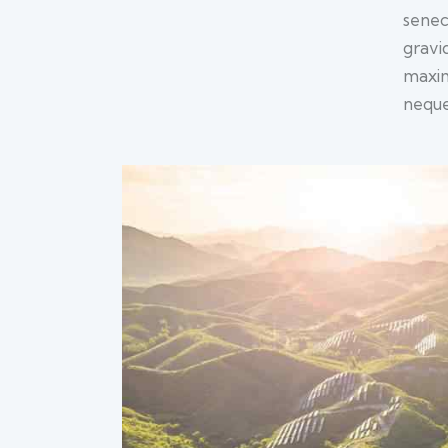
senec
gravid
maxim
neque 