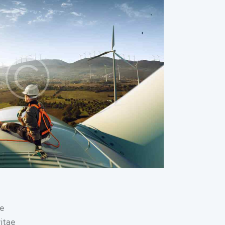
ue
vitae