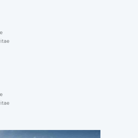
ue
vitae
ue
vitae