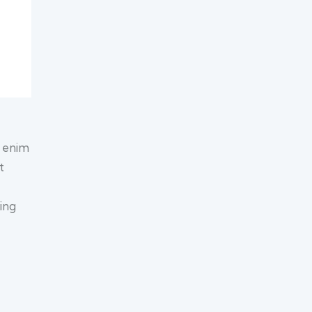
t enim
t
ing