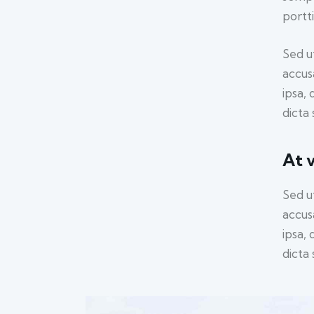
portt
Sed u
accus
ipsa, 
dicta 
At 
Sed u
accus
ipsa, 
dicta 