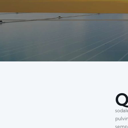
sodal
pulvi
sempe