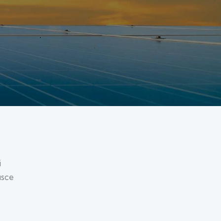
i
usce
,