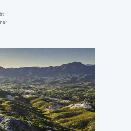
dit
inar