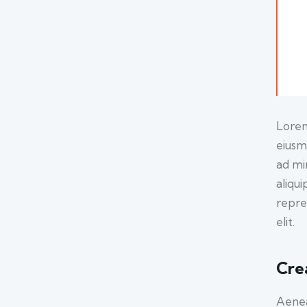
Lorem
eiusm
ad mi
aliqu
repre
elit.
Cre
Aenea